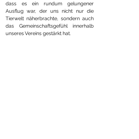
dass es ein rundum gelungener 
Ausflug war, der uns nicht nur die 
Tierwelt näherbrachte, sondern auch 
das Gemeinschaftsgefühl innerhalb 
unseres Vereins gestärkt hat.
Der Ausflug in den Wildtierpark 
Pforzheim war ein voller Erfolg und 
wird uns allen noch lange in guter 
Erinnerung bleiben. Wir freuen uns 
schon auf das nächste gemeinsame 
Abenteuer!
Alle ansehen
Aktuelle Beiträge