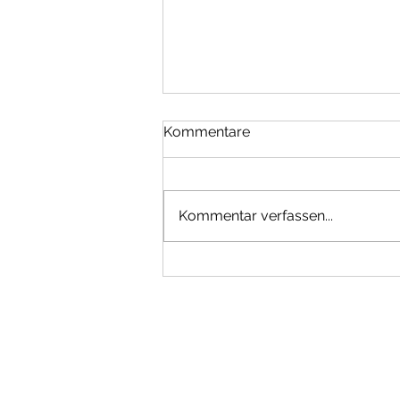
Kommentare
Kommentar verfassen...
Erfolgreicher
Reitabzeichen-Lehrgang
beim Reit- undFahrverein
Maichingen