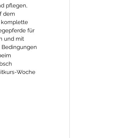
d pflegen, 
uf dem 
 komplette 
egepferde für 
 und mit 
e Bedingungen 
beim 
übsch 
eitkurs-Woche 