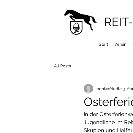
REIT
Start
Verein
All Posts
annikafriedle
3. Ap
Osterferi
In der Osterferienw
Jugendliche im Rei
Skupien und Helferi