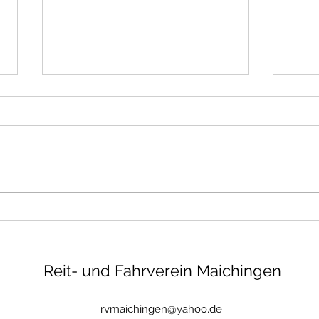
Kreis-Reiter-Ball 2025 in
Maic
Maichingen – Feierlicher
been
Abend und Erfolg im
Weil
SparkassenCup
Reit- und Fahrverein Maichingen
rvmaichingen@yahoo.de