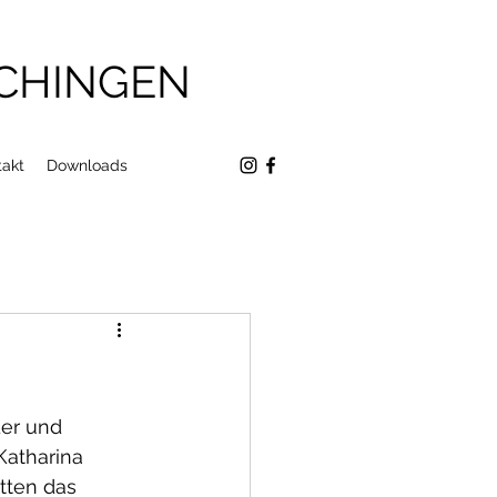
ICHINGEN
takt
Downloads
der und 
Katharina 
tten das 